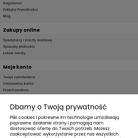
Regulamin
Polityka Prywatności
Blog
Zakupy online
Spedytorzy i koszty dostawy
Sposoby płatności
Łatwe zwroty
Moje konto
Twoje zamówienia
Ustawienia konta
Przechowalnia
Dla firm
Dbamy o Twoją prywatność
Zostań Klientem hurtowym
Pliki cookies i pokrewne im technologie umożliwiają
poprawne działanie strony i pomagają nam
O firmie
dostosować ofertę do Twoich potrzeb. Możesz
zaakceptować wykorzystanie przez nas wszystkich
Informacje o firmie