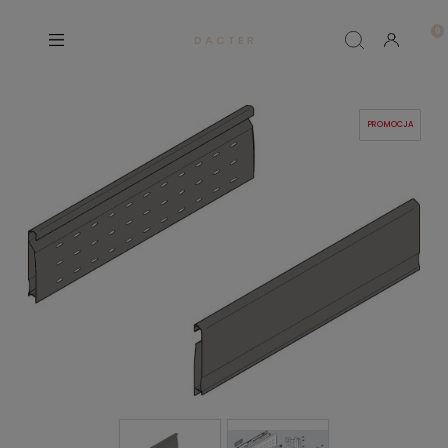
D A C T E R
PROMOCJA