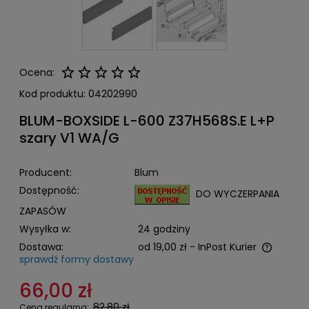
Ocena:
Kod produktu:
04202990
BLUM-BOXSIDE L-600 Z37H568S.E L+P
szary V1 WA/G
Producent:
Blum
Dostępność:
DO WYCZERPANIA
ZAPASÓW
Wysyłka w:
24 godziny
Dostawa:
od 19,00 zł
- InPost Kurier
sprawdź formy dostawy
Cena nie zawiera ewentualnych kosztów płatności
66,00 zł
82,80 zł
Cena regularna: