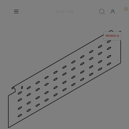
D A C T E R
PROMOCJA