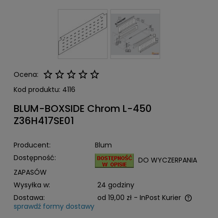
Ocena:
Kod produktu:
4116
BLUM-BOXSIDE Chrom L-450
Z36H417SE01
Producent:
Blum
Dostępność:
DO WYCZERPANIA
ZAPASÓW
Wysyłka w:
24 godziny
Dostawa:
od 19,00 zł
- InPost Kurier
sprawdź formy dostawy
Cena nie zawiera ewentualnych kosztów płatności