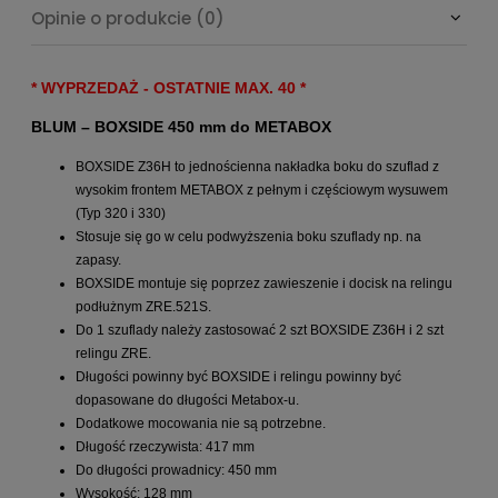
Opinie o produkcie (0)
* WYPRZEDAŻ - OSTATNIE MAX. 40 *
BLUM – BOXSIDE 450 mm do METABOX
BOXSIDE Z36H to jednościenna nakładka boku do szuflad z
wysokim frontem METABOX z pełnym i częściowym wysuwem
(Typ 320 i 330)
Stosuje się go w celu podwyższenia boku szuflady np. na
zapasy.
BOXSIDE montuje się poprzez zawieszenie i docisk na relingu
podłużnym ZRE.521S.
Do 1 szuflady należy zastosować 2 szt BOXSIDE Z36H i 2 szt
relingu ZRE.
Długości powinny być BOXSIDE i relingu powinny być
dopasowane do długości Metabox-u.
Dodatkowe mocowania nie są potrzebne.
Długość rzeczywista: 417 mm
Do długości prowadnicy: 450 mm
Wysokość: 128 mm