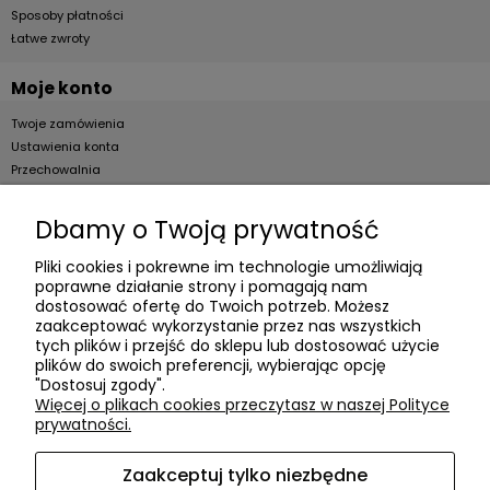
Sposoby płatności
Łatwe zwroty
Moje konto
Twoje zamówienia
Ustawienia konta
Przechowalnia
Dla firm
Dbamy o Twoją prywatność
Zostań Klientem hurtowym
Pliki cookies i pokrewne im technologie umożliwiają
poprawne działanie strony i pomagają nam
O firmie
dostosować ofertę do Twoich potrzeb. Możesz
zaakceptować wykorzystanie przez nas wszystkich
Informacje o firmie
tych plików i przejść do sklepu lub dostosować użycie
plików do swoich preferencji, wybierając opcję
Kontakt
"Dostosuj zgody".
dacter.pl
Więcej o plikach cookies przeczytasz w naszej Polityce
prywatności.
Zaakceptuj tylko niezbędne
Akcesoria meblowe DAC TER
| ul. Przepiórki 56, 02-410