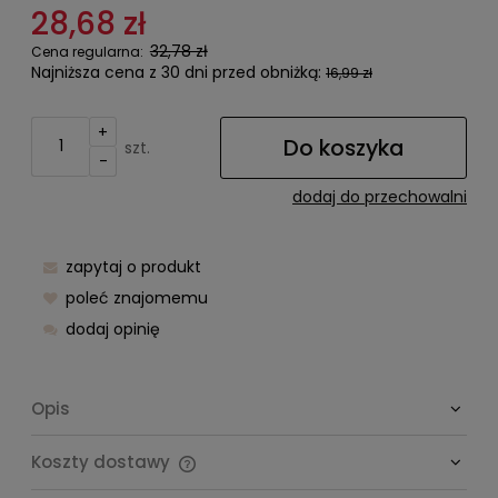
28,68 zł
32,78 zł
Cena regularna:
Najniższa cena z 30 dni przed obniżką:
16,99 zł
+
Do koszyka
szt.
-
dodaj do przechowalni
zapytaj o produkt
poleć znajomemu
dodaj opinię
Opis
Koszty dostawy
Cena nie zawiera ewentualnych kosztów płatności