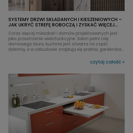
SYSTEMY DRZWI SKŁADANYCH I KIESZENIOWYCH –
JAK UKRYĆ STREFĘ ROBOCZĄ I ZYSKAĆ WIĘCEJ
PRZESTRZENI?
Coraz więcej mieszkań i domów projektowanych jest
jako przestrzenie wielofunkcyjne. Salon pełni rolę
domowego biura, kuchnia jest otwarta na część
dzienną, a w zabudowie znajdują się pralnia, garderoba
czy strefa do przechowywania. W takich wnętrzach
doskonale sprawdzają się systemy drzwi kieszeniowych
czytaj całość »
oraz drzwi składane do zabudowy, które pozwalają ukryć
strefę roboczą, zachować porządek i lepiej wykorzystać
dostępny metraż. Dzięki odpowiednio dobranym
mechanizmom fronty mogą składać się lub całkowicie
chować w korpusie mebla, zapewniając wygodny
dostęp do jego wnętrza.