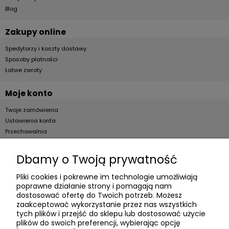
Blog
Zakupy online
Spedytorzy i koszty dostawy
Sposoby płatności
Łatwe zwroty
Moje konto
Twoje zamówienia
Ustawienia konta
Przechowalnia
Dla firm
Dbamy o Twoją prywatność
Zostań Klientem hurtowym
Pliki cookies i pokrewne im technologie umożliwiają
poprawne działanie strony i pomagają nam
O firmie
dostosować ofertę do Twoich potrzeb. Możesz
zaakceptować wykorzystanie przez nas wszystkich
Informacje o firmie
tych plików i przejść do sklepu lub dostosować użycie
Kontakt
plików do swoich preferencji, wybierając opcję