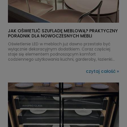
JAK OŚWIETLIĆ SZUFLADĘ MEBLOWĄ? PRAKTYCZNY
PORADNIK DLA NOWOCZESNYCH MEBLI
Oświetlenie LED w meblach już dawno przestało być
wyłącznie dekoracyjnym dodatkiem. Coraz częściej
staje się elementem podnoszącym komfort
codziennego użytkowania kuchni, garderoby, łazienki
czy biura. Szczególnie praktycznym rozwiązaniem jest
oświetlenie szuflad meblowych, które pozwala szybko
czytaj całość »
odnaleźć potrzebne przedmioty nawet po zmroku.