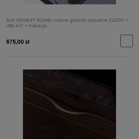
ASA VERSALIFT ROUND czarne gniazdo wysuwne 2x230V +
USB A/C + indukcja
675,00 zł