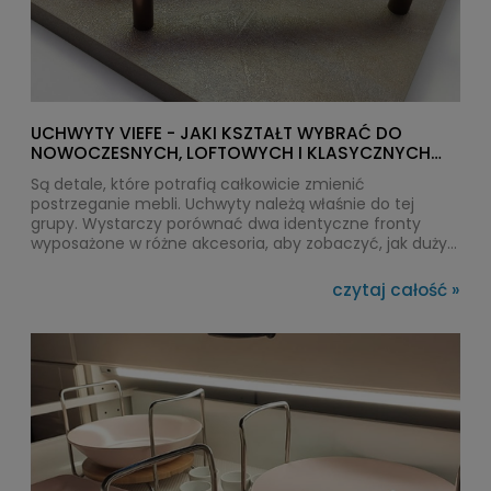
UCHWYTY VIEFE - JAKI KSZTAŁT WYBRAĆ DO
NOWOCZESNYCH, LOFTOWYCH I KLASYCZNYCH
WNĘTRZ?
Są detale, które potrafią całkowicie zmienić
postrzeganie mebli. Uchwyty należą właśnie do tej
grupy. Wystarczy porównać dwa identyczne fronty
wyposażone w różne akcesoria, aby zobaczyć, jak duży
wpływ na efekt końcowy ma pozornie niewielki element.
W DAC-TER od lat obserwujemy, że coraz więcej
czytaj całość »
klientów świadomie szuka rozwiązań premium, a jedną z
najczęściej wybieranych marek jest VIEFE. Hiszpański
producent zdobył uznanie architektów i projektantów
dzięki odważnemu wzornictwu, dopracowanym
detalom oraz kolekcjom, które wyznaczają trendy
zamiast za nimi podążać.