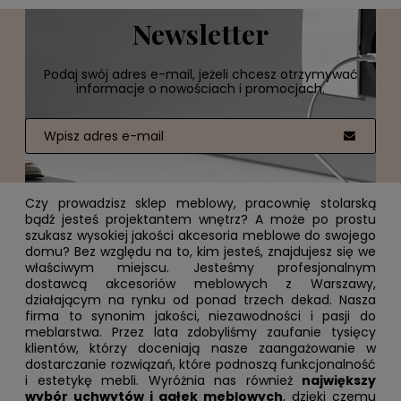
Newsletter
Podaj swój adres e-mail, jeżeli chcesz otrzymywać
informacje o nowościach i promocjach.
Czy prowadzisz sklep meblowy, pracownię stolarską
bądź jesteś projektantem wnętrz? A może po prostu
szukasz wysokiej jakości akcesoria meblowe do swojego
domu? Bez względu na to, kim jesteś, znajdujesz się we
właściwym miejscu. Jesteśmy profesjonalnym
dostawcą akcesoriów meblowych z Warszawy,
działającym na rynku od ponad trzech dekad. Nasza
firma to synonim jakości, niezawodności i pasji do
meblarstwa. Przez lata zdobyliśmy zaufanie tysięcy
klientów, którzy doceniają nasze zaangażowanie w
dostarczanie rozwiązań, które podnoszą funkcjonalność
i estetykę mebli. Wyróżnia nas również
największy
wybór uchwytów i gałek meblowych
, dzięki czemu