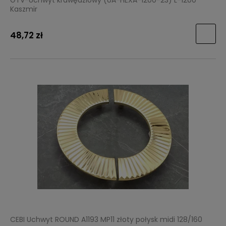
GTV-Uchwyt krawędziowy (UA-HEXA-1200-23) L-1200
Kaszmir
48,72 zł
CEBI Uchwyt ROUND A1193 MP11 złoty połysk midi 128/160