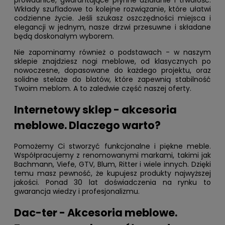
prowadnice, gwarantujące płynne działanie i trwałość.
Wkłady szufladowe to kolejne rozwiązanie, które ułatwi
codzienne życie. Jeśli szukasz oszczędności miejsca i
elegancji w jednym, nasze drzwi przesuwne i składane
będą doskonałym wyborem.
Nie zapominamy również o podstawach - w naszym
sklepie znajdziesz nogi meblowe, od klasycznych po
nowoczesne, dopasowane do każdego projektu, oraz
solidne stelaże do blatów, które zapewnią stabilność
Twoim meblom. A to zaledwie część naszej oferty.
Internetowy sklep - akcesoria
meblowe. Dlaczego warto?
Pomożemy Ci stworzyć funkcjonalne i piękne meble.
Współpracujemy z renomowanymi markami, takimi jak
Bachmann, Viefe, GTV, Blum, Ritter i wiele innych. Dzięki
temu masz pewność, że kupujesz produkty najwyższej
jakości. Ponad 30 lat doświadczenia na rynku to
gwarancja wiedzy i profesjonalizmu.
Dac-ter - Akcesoria meblowe.