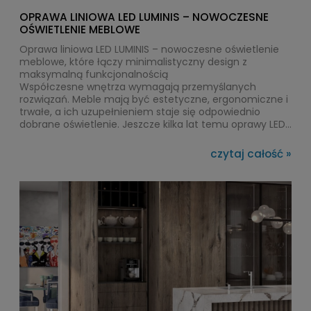
OPRAWA LINIOWA LED LUMINIS – NOWOCZESNE
OŚWIETLENIE MEBLOWE
Oprawa liniowa LED LUMINIS – nowoczesne oświetlenie
meblowe, które łączy minimalistyczny design z
maksymalną funkcjonalnością
Współczesne wnętrza wymagają przemyślanych
rozwiązań. Meble mają być estetyczne, ergonomiczne i
trwałe, a ich uzupełnieniem staje się odpowiednio
dobrane oświetlenie. Jeszcze kilka lat temu oprawy LED
pełniły głównie funkcję dekoracyjną. Dziś są jednym z
najważniejszych elementów wyposażenia kuchni,
czytaj całość »
garderoby, łazienki czy salonu.