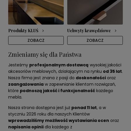
Produkty KLUŚ
Uchwyty krawędziowe
ZOBACZ
ZOBACZ
Zmieniamy się dla Państwa
Jesteśmy
profesjonalnym dostawcą
wysokiej jakości
akcesoriów meblowych, działającym na rynku
od 35 lat
.
Nasza firma jest znana z pasji do
doskonałości
oraz
zaangażowania
w zapewnianie klientom rozwiązań,
które
podnoszą jakość i funkcjonalność
każdego
mebla.
Nasza strona dostępna jest już
ponad 11 lat
, a w
styczniu 2026 roku dla naszych Klientów
wprowadziliśmy możliwość wystawiania ocen
oraz
napisania opinii
dla każdego z