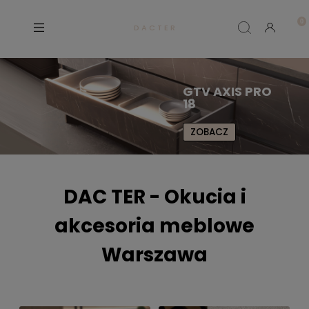
D A C T E R
MEGA OFERTA
ZOBACZ
DAC TER - Okucia i
akcesoria meblowe
Warszawa