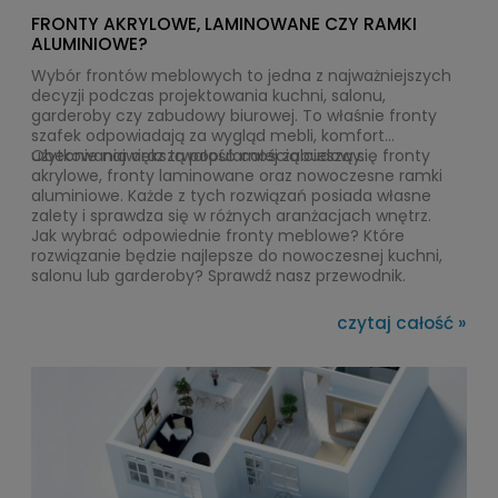
FRONTY AKRYLOWE, LAMINOWANE CZY RAMKI
ALUMINIOWE?
Wybór frontów meblowych to jedna z najważniejszych
decyzji podczas projektowania kuchni, salonu,
garderoby czy zabudowy biurowej. To właśnie fronty
szafek odpowiadają za wygląd mebli, komfort
użytkowania oraz trwałość całej zabudowy.
Obecnie największą popularnością cieszą się fronty
akrylowe, fronty laminowane oraz nowoczesne ramki
aluminiowe. Każde z tych rozwiązań posiada własne
zalety i sprawdza się w różnych aranżacjach wnętrz.
Jak wybrać odpowiednie fronty meblowe? Które
rozwiązanie będzie najlepsze do nowoczesnej kuchni,
salonu lub garderoby? Sprawdź nasz przewodnik.
czytaj całość »