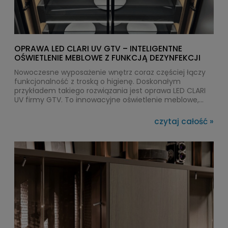
OPRAWA LED CLARI UV GTV – INTELIGENTNE
OŚWIETLENIE MEBLOWE Z FUNKCJĄ DEZYNFEKCJI
Nowoczesne wyposażenie wnętrz coraz częściej łączy
funkcjonalność z troską o higienę. Doskonałym
przykładem takiego rozwiązania jest oprawa LED CLARI
UV firmy GTV. To innowacyjne oświetlenie meblowe,
które nie tylko doświetla wnętrze szafek i szuflad, ale
również automatycznie dezynfekuje ich zawartość za
czytaj całość »
pomocą światła UVC. Dzięki temu użytkownicy mogą
zadbać o czystość przechowywanych przedmiotów bez
stosowania środków chemicznych.