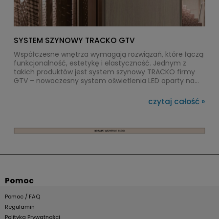
SYSTEM SZYNOWY TRACKO GTV
Współczesne wnętrza wymagają rozwiązań, które łączą
funkcjonalność, estetykę i elastyczność. Jednym z
takich produktów jest system szynowy TRACKO firmy
GTV – nowoczesny system oświetlenia LED oparty na
szynoprzewodach 24V, który pozwala swobodnie
konfigurować rozmieszczenie źródeł światła bez
czytaj całość »
konieczności wykonywania dodatkowych instalacji
elektrycznych.
Pomoc
Pomoc / FAQ
Regulamin
Polityka Prywatności