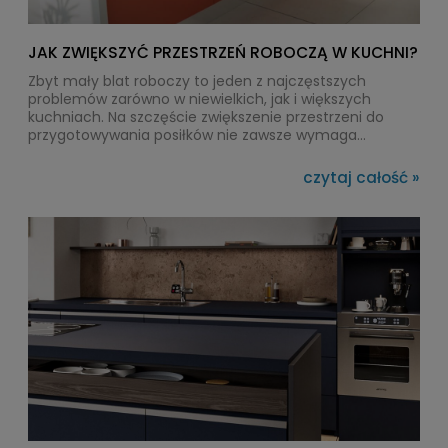
JAK ZWIĘKSZYĆ PRZESTRZEŃ ROBOCZĄ W KUCHNI?
Zbyt mały blat roboczy to jeden z najczęstszych
problemów zarówno w niewielkich, jak i większych
kuchniach. Na szczęście zwiększenie przestrzeni do
przygotowywania posiłków nie zawsze wymaga
przebudowy zabudowy czy generalnego remontu. W
wielu przypadkach wystarczy zastosować wysuwany lub
czytaj całość »
składany blat kuchenny, który pozwoli zyskać
dodatkową powierzchnię dokładnie wtedy, gdy jest
potrzebna.