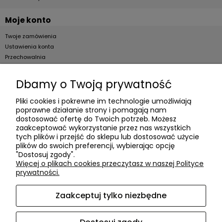
Moje konto
Twoje zamówienia
Ustawienia konta
Przechowalnia
Dla firm
Dbamy o Twoją prywatność
Zostań Klientem hurtowym
Pliki cookies i pokrewne im technologie umożliwiają
poprawne działanie strony i pomagają nam
O firmie
dostosować ofertę do Twoich potrzeb. Możesz
zaakceptować wykorzystanie przez nas wszystkich
Informacje o firmie
tych plików i przejść do sklepu lub dostosować użycie
Kontakt
plików do swoich preferencji, wybierając opcję
"Dostosuj zgody".
dacter.pl
Więcej o plikach cookies przeczytasz w naszej Polityce
prywatności.
Zaakceptuj tylko niezbędne
Akcesoria meblowe DAC TER
| ul. Przepiórki 56, 02-410
Warszawa, woj. mazowieckie | E-mail:
sklep@dacter.pl
Tel.:
602677377
| NIP: 5220052421 REGON: 012076264