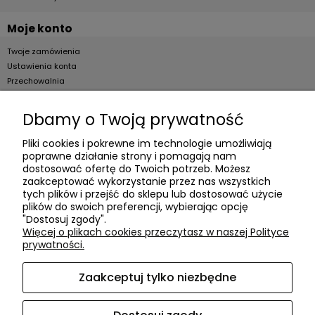
Moje konto
Twoje zamówienia
Ustawienia konta
Przechowalnia
Dla firm
Dbamy o Twoją prywatność
Zostań Klientem hurtowym
Pliki cookies i pokrewne im technologie umożliwiają
poprawne działanie strony i pomagają nam
O firmie
dostosować ofertę do Twoich potrzeb. Możesz
zaakceptować wykorzystanie przez nas wszystkich
Informacje o firmie
tych plików i przejść do sklepu lub dostosować użycie
Kontakt
plików do swoich preferencji, wybierając opcję
"Dostosuj zgody".
dacter.pl
Więcej o plikach cookies przeczytasz w naszej Polityce
prywatności.
Zaakceptuj tylko niezbędne
Akcesoria meblowe DAC TER
| ul. Przepiórki 56, 02-410
Warszawa, woj. mazowieckie | E-mail:
sklep@dacter.pl
Tel.:
602677377
| NIP: 5220052421 REGON: 012076264