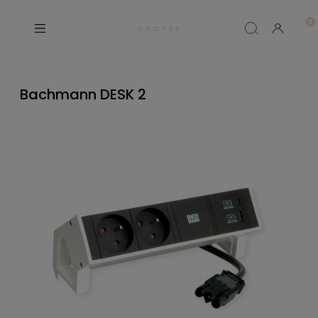
D A C T E R
Bachmann DESK 2