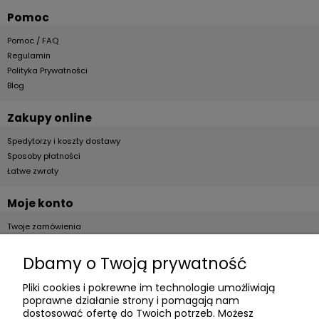
Pomoc
Pomoc / FAQ
Regulamin
Polityka Prywatności
Blog
Zakupy online
Spedytorzy i koszty dostawy
Sposoby płatności
Łatwe zwroty
Moje konto
Twoje zamówienia
Ustawienia konta
Przechowalnia
Dbamy o Twoją prywatność
Pliki cookies i pokrewne im technologie umożliwiają
Dla firm
poprawne działanie strony i pomagają nam
Zostań Klientem hurtowym
dostosować ofertę do Twoich potrzeb. Możesz